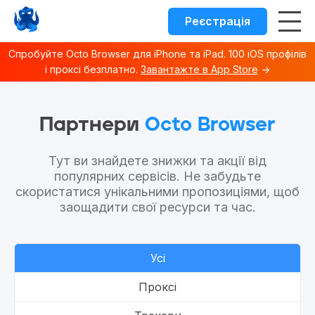
Реєстрація
Спробуйте Octo Browser для iPhone та iPad. 100 iOS профілів
і проксі безплатно.
Завантажте в App Store
→
Octo browser Index
Fetch the complete documentation index at:
https://docs.o
Партнери
Octo Browser
Use this file to discover all available documentation pages 
Тут ви знайдете знижки та акції від
популярних сервісів. Не забудьте
скористатися унікальними пропозиціями, щоб
заощадити свої ресурси та час.
Усі
Проксі