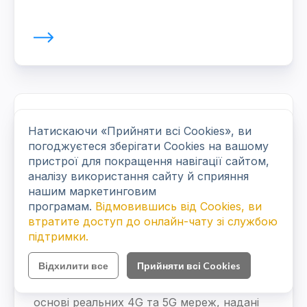
Натискаючи «Прийняти всі Cookies», ви
погоджуєтеся зберігати Cookies на вашому
пристрої для покращення навігації сайтом,
аналізу використання сайту й сприяння
нашим маркетинговим
програмам.
Відмовившись від Cookies, ви
Proxidize
втратите доступ до онлайн-чату зі службою
підтримки.
Proxidize — це проксі-провайдер, що
пропонує єдину хмарну панель для
Відхилити все
Прийняти всі Cookies
керування мобільними й резидентними
проксі. Мобільні проксі працюють на
основі реальних 4G та 5G мереж, надані