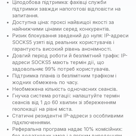
Цілодобова підтримка: фахівці служби
підтримки завжди напоготові відповісти на
запитання.
Доступна ціна: проксі найвищої якості за
найнижчими цінами серед конкурентів.
Ризик блокування зведений до нуля: IP-адреси
SOCKS5 узяті від реальних користувачів і
гарантують високий рівень анонімності.
Довгий період роботи й безлімітний трафік: IP-
адреси SOCKS5 мають термін дії, що
задовольняє 99% потреб користувачів.
Підтримка планів із безлімітним трафіком і
жодних обмежень по часу.
Необмежена кількість одночасних сеансів.
Гнучка система ротації: налаштуйте термін
сеансів від 1 до 60 хвилин зі збереженням
геолокації на рівні міста.
Статичні резидентні IP-адреси з особливими
підключеннями.
Реферальна програма надає 10% комісійних:
без додаткових умов і з легким виведенням