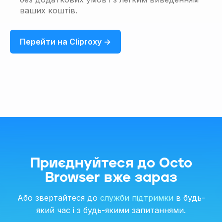
ваших коштів.
Перейти на Cliproxy →
Приєднуйтеся до Octo
Browser вже зараз
Або звертайтеся до
служби підтримки
в будь-
який час і з будь-якими запитаннями.