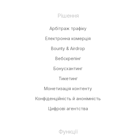
Рішення
Арбітраж трафіку
Електронна комерція
Bounty & Airdrop
Вебскрепінг
Бонусхантинг
Тикетинг
Монетизація контенту
Конфіденційність й анонімність
Цифрові агентства
Функції