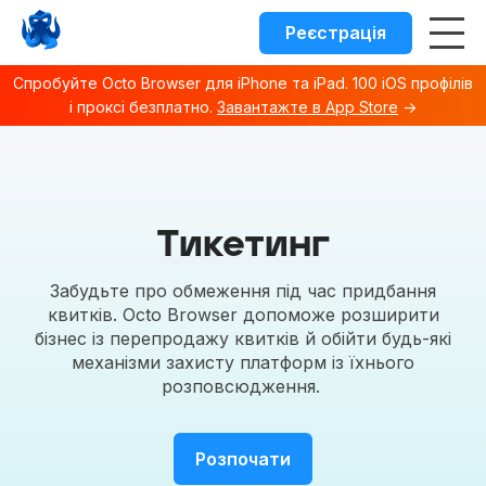
Реєстрація
Спробуйте Octo Browser для iPhone та iPad. 100 iOS профілів
і проксі безплатно.
Завантажте в App Store
→
Octo browser Index
Fetch the complete documentation index at:
https://docs.o
Тикетинг
Use this file to discover all available documentation pages 
Забудьте про обмеження під час придбання
квитків. Octo Browser допоможе розширити
бізнес із перепродажу квитків й обійти будь-які
механізми захисту платформ із їхнього
розповсюдження.
Розпочати