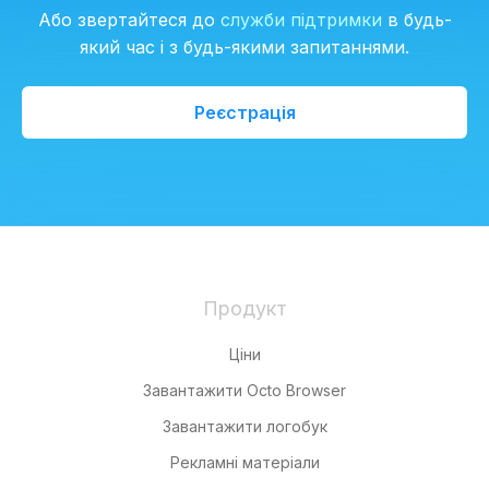
Або звертайтеся до
служби підтримки
в будь-
який час і з будь-якими запитаннями.
Реєстрація
Продукт
Ціни
Завантажити Octo Browser
Завантажити логобук
Рекламні матеріали