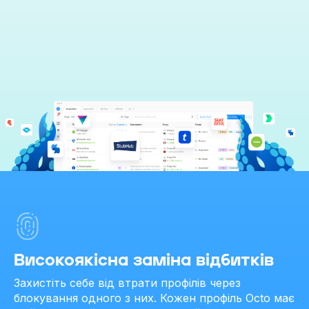
Високоякісна заміна відбитків
Захистіть себе від втрати профілів через
блокування одного з них. Кожен профіль Octo має