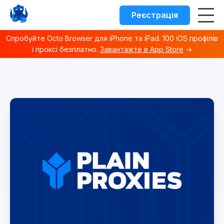
Реєстрація
Спробуйте Octo Browser для iPhone та iPad. 100 iOS профілів
і проксі безплатно.
Завантажте в App Store
→
Octo browser Index
Fetch the complete documentation index at:
https://docs.o
Use this file to discover all available documentation pages 