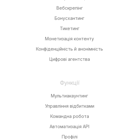
Вебскрепінг
Бонусхантинг
Тикетинг
Монетизація контенту
Конфіденційність й анонімність
Цифрові агентства
Функції
Мультиакаунтинг
Управління відбитками
Командна робота
Автоматизація API
Профілі