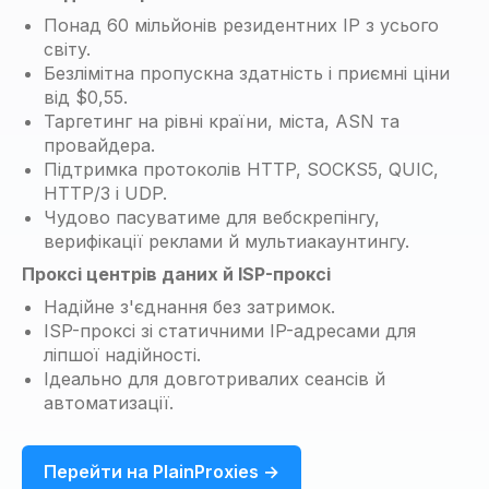
Понад 60 мільйонів резидентних IP з усього
світу.
Безлімітна пропускна здатність і приємні ціни
від $0,55.
Таргетинг на рівні країни, міста, ASN та
провайдера.
Підтримка протоколів HTTP, SOCKS5, QUIC,
HTTP/3 і UDP.
Чудово пасуватиме для вебскрепінгу,
верифікації реклами й мультиакаунтингу.
Проксі центрів даних й ISP-проксі
Надійне з'єднання без затримок.
ISP-проксі зі статичними IP-адресами для
ліпшої надійності.
Ідеально для довготривалих сеансів й
автоматизації.
Перейти на PlainProxies →