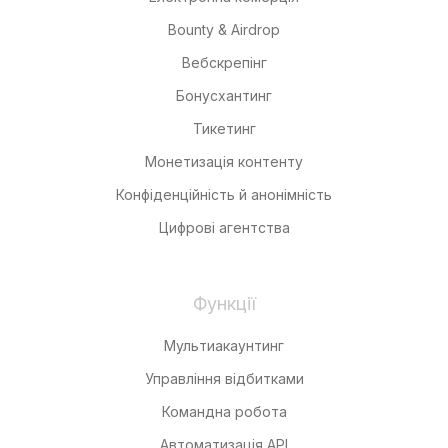
Bounty & Airdrop
Вебскрепінг
Бонусхантинг
Тикетинг
Монетизація контенту
Конфіденційність й анонімність
Цифрові агентства
Функції
Мультиакаунтинг
Управління відбитками
Командна робота
Автоматизація API