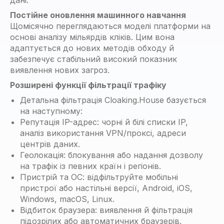
дані.
Постійне оновлення машинного навчання
Щомісячно переглядаються моделі платформи на
основі аналізу мільярдів кліків. Цим вона
адаптується до нових методів обходу й
забезпечує стабільний високий показник
виявлення нових загроз.
Розширені функції фільтрації трафіку
Детальна фільтрація Cloaking.House базується
на наступному:
Репутація IP-адрес: чорні й білі списки IP,
аналіз використання VPN/проксі, адреси
центрів даних.
Геолокація: блокування або надання дозволу
на трафік із певних країн і регіонів.
Пристрій та ОС: відфільтруйте мобільні
пристрої або настільні версії, Android, iOS,
Windows, macOS, Linux.
Відбиток браузера: виявлення й фільтрація
підозрілих або автоматичних браузерів.