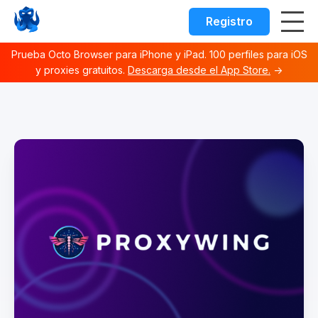
Registro
Prueba Octo Browser para iPhone y iPad. 100 perfiles para iOS
y proxies gratuitos.
Descarga desde el App Store.
→
Octo browser Index
Fetch the complete documentation index at:
https://docs.o
Use this file to discover all available documentation pages 