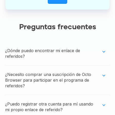
Preguntas frecuentes
¿Dónde puedo encontrar mi enlace de
referidos?
Puedes encontrarlo en el navegador, en la
sección Referidos de la configuración de la
¿Necesito comprar una suscripción de Octo
Browser para participar en el programa de
cuenta. También puedes hacer seguimiento de
referidos?
todos los registros y pagos de tus referidos
ahí.
No, no es necesario. Para participar en el
programa de referidos, solo crea una cuenta
¿Puedo registrar otra cuenta para mí usando
mi propio enlace de referido?
de Octo Browser, descarga el navegador y