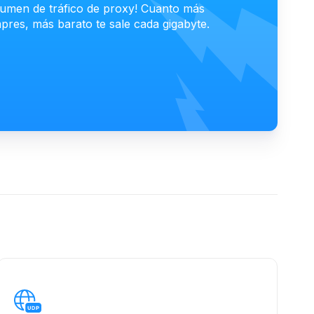
lumen de tráfico de proxy! Cuanto más
pres, más barato te sale cada gigabyte.