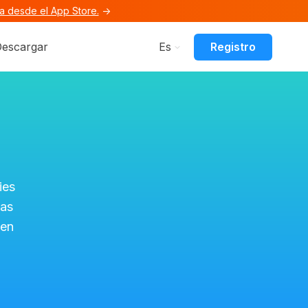
 desde el App Store.
→
Funciones
submenu for Recursos
Registro
escargar
Es
ies
eas
 en