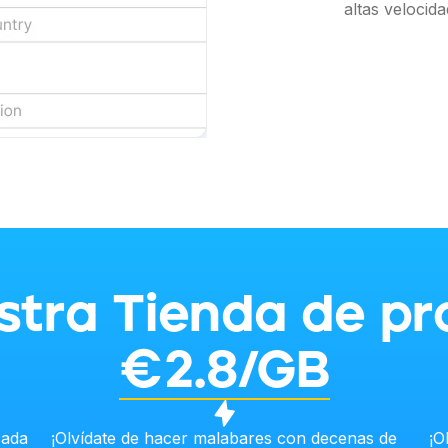
altas velocida
tra Tienda de pr
€2.8/GB
cada
¡Olvídate de hacer malabares con decenas de
¡O