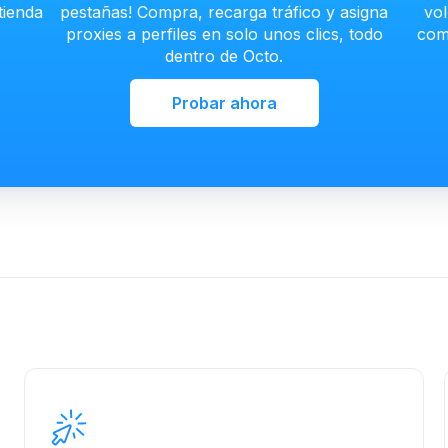
tienda
pestañas! Compra, recarga tráfico y asigna
vo
proxies a perfiles en solo unos clics, todo
com
dentro de Octo.
Probar ahora