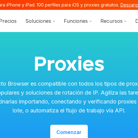
a iPhone y iPad. 100 perfiles para iOS y proxies gratuitos.
Descarga
Show submenu for Soluciones
Show submenu for 
Show 
Precios
Soluciones
Funciones
Recursos
D
ocs.octobrowser.net/llms.txt
ages before exploring further.
Proxies
to Browser es compatible con todos los tipos de prox
pulares y soluciones de rotación de IP. Agiliza las tar
tinarias importando, conectando y verificando proxies
lote, o automatiza el flujo de trabajo vía API.
Comenzar