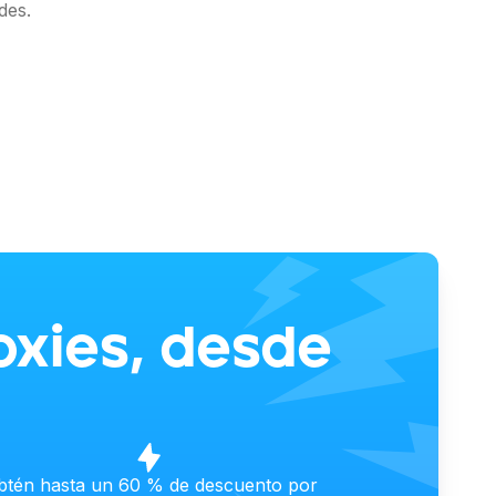
des.
oxies, desde
btén hasta un 60 % de descuento por