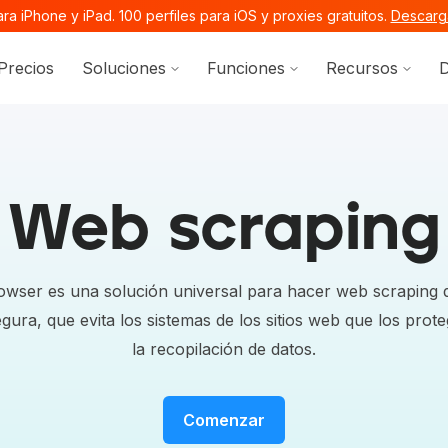
a iPhone y iPad. 100 perfiles para iOS y proxies gratuitos.
Descarga
Show submenu for Soluciones
Show submenu for 
Show 
Precios
Soluciones
Funciones
Recursos
D
ocs.octobrowser.net/llms.txt
ages before exploring further.
Web scraping
owser es una solución universal para hacer web scraping 
egura, que evita los sistemas de los sitios web que los prot
la recopilación de datos.
Comenzar