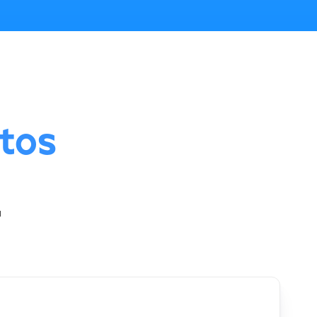
tos
r