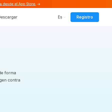
 desde el App Store.
→
Funciones
submenu for Recursos
Registro
escargar
Es
de forma
egen contra