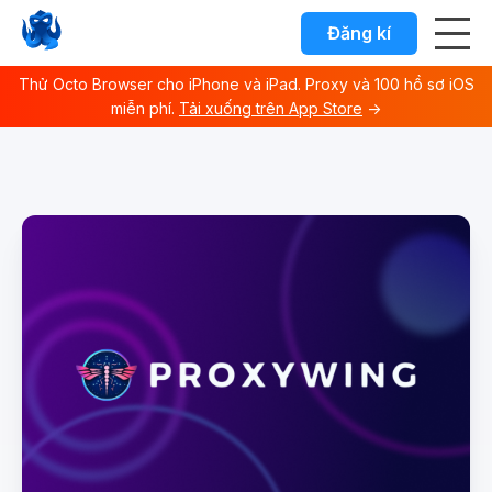
Đăng kí
Thử Octo Browser cho iPhone và iPad. Proxy và 100 hồ sơ iOS
miễn phí.
Tải xuống trên App Store
→
Octo browser Index
Fetch the complete documentation index at:
https://docs.o
Use this file to discover all available documentation pages 