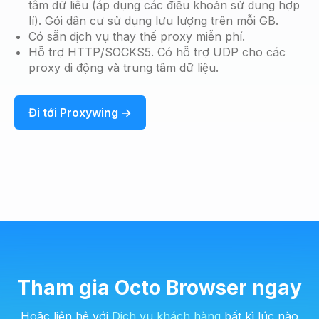
tâm dữ liệu (áp dụng các điều khoản sử dụng hợp
lí). Gói dân cư sử dụng lưu lượng trên mỗi GB.
Có sẵn dịch vụ thay thế proxy miễn phí.
Hỗ trợ HTTP/SOCKS5. Có hỗ trợ UDP cho các
proxy di động và trung tâm dữ liệu.
Đi tới Proxywing →
Tham gia Octo Browser ngay
Hoặc liên hệ với
Dịch vụ khách hàng
bất kì lúc nào