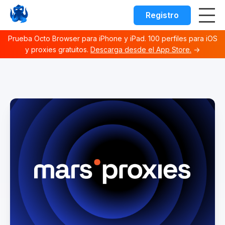
Registro
Prueba Octo Browser para iPhone y iPad. 100 perfiles para iOS
y proxies gratuitos.
Descarga desde el App Store.
→
Octo browser Index
Fetch the complete documentation index at:
https://docs.o
Use this file to discover all available documentation pages 