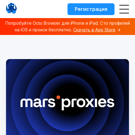
Регистрация
Попробуйте Octo Browser для iPhone и iPad. Сто профилей
на iOS и прокси бесплатно.
Скачать в App Store
→
Octo browser Index
Fetch the complete documentation index at:
https://docs.o
Use this file to discover all available documentation pages 