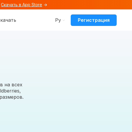
.
Скачать в App Store
→
и
 for Ресурсы
Регистрация
качать
Ру
в на всех
dberries,
размеров.