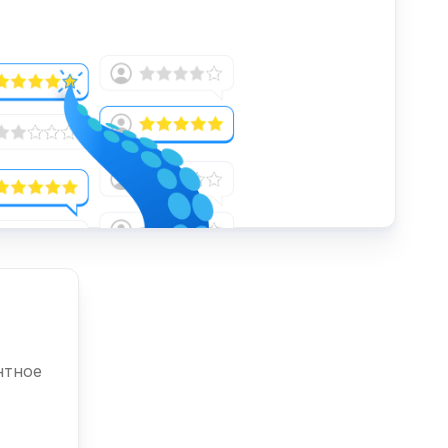
нтное