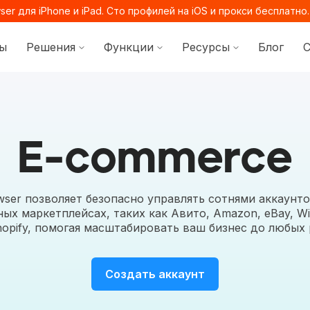
er для iPhone и iPad. Сто профилей на iOS и прокси бесплатно
Show submenu for Решения
Show submenu for Функци
Show submenu
ы
Решения
Функции
Ресурсы
Блог
С
ocs.octobrowser.net/llms.txt
ages before exploring further.
E-commerce
wser позволяет безопасно управлять сотнями аккаунто
ых маркетплейсах, таких как Авито, Amazon, eBay, Wil
hopify, помогая масштабировать ваш бизнес до любых 
Создать аккаунт