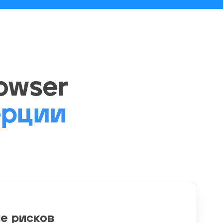
owser
ерции
е рисков