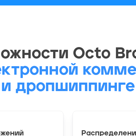
ожности Octo Br
ектронной комм
и дропшиппинге
ожений
Распределени