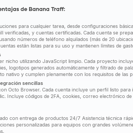
entajas de Banana Traff:
ciones para cualquier tarea, desde configuraciones básic
ill verificadas, y cuentas certificadas. Cada cuenta se pr
usando números de teléfono alquilados (más de 20 ubicaci
cuentas están listas para su uso y mantienen límites de gast
s
r nicho utilizando JavaScript limpio. Cada proyecto incluy
ies, logotipos generados automáticamente y filtrado de pal
o nativo y cumplen plenamente con los requisitos de las pl
egración sencillas
on Octo Browser. Cada cuenta incluye un perfil listo para 
ic. Incluye códigos de 2FA, cookies, correo electrónico de
ado con entrega de productos 24/7 Asistencia técnica rápi
iciones personalizadas para equipos con grandes volúmene
s.