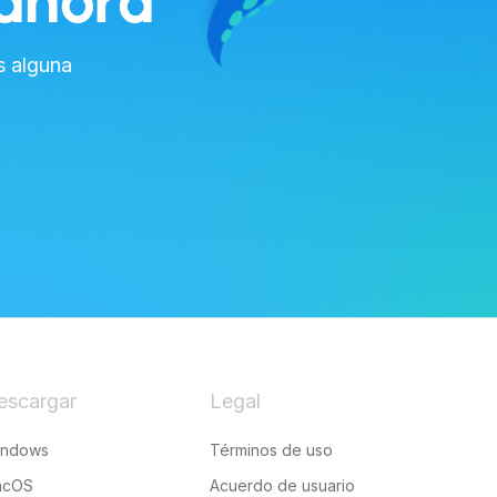
ahora
s alguna
escargar
Legal
indows
Términos de uso
acOS
Acuerdo de usuario