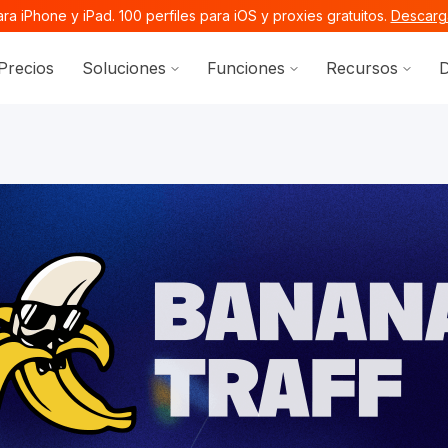
a iPhone y iPad. 100 perfiles para iOS y proxies gratuitos.
Descarga
Show submenu for Soluciones
Show submenu for 
Show 
Precios
Soluciones
Funciones
Recursos
D
ocs.octobrowser.net/llms.txt
ages before exploring further.