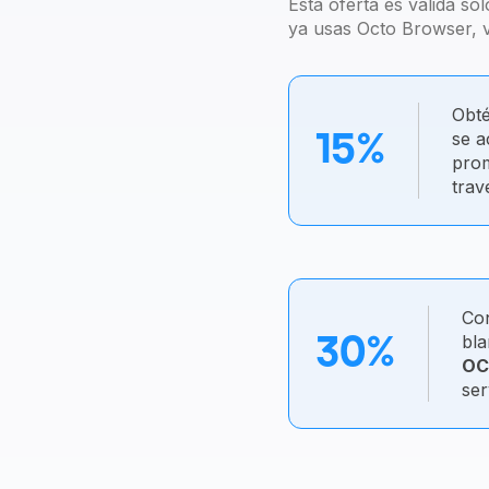
Esta oferta es válida s
ya usas Octo Browser, ve
Obté
se a
15%
pro
trav
Co
bla
30%
OC
ser