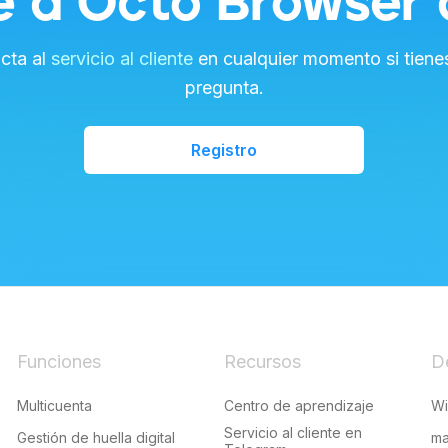
e a Octo Browser 
cta al
servicio al cliente
en cualquier momento si tiene
pregunta.
Registro
Funciones
Recursos
D
Multicuenta
Centro de aprendizaje
W
Servicio al cliente en
Gestión de huella digital
m