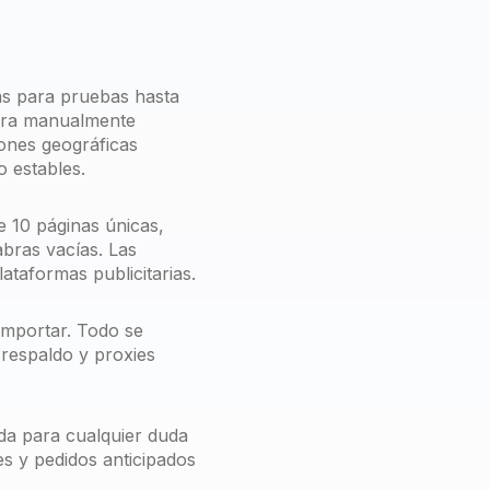
as para pruebas hasta
epara manualmente
ones geográficas
o estables.
e 10 páginas únicas,
abras vacías. Las
ataformas publicitarias.
importar. Todo se
 respaldo y proxies
da para cualquier duda
s y pedidos anticipados