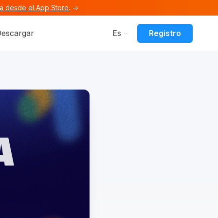
 desde el App Store.
→
Funciones
submenu for Recursos
Registro
escargar
Es