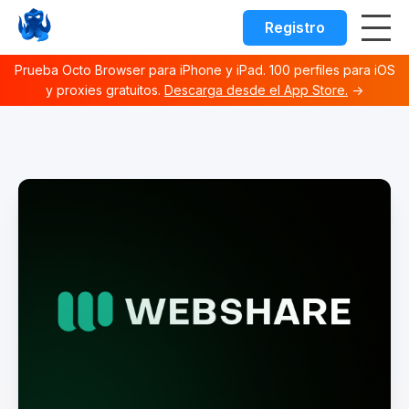
Registro
Prueba Octo Browser para iPhone y iPad. 100 perfiles para iOS
y proxies gratuitos.
Descarga desde el App Store.
→
Octo browser Index
Fetch the complete documentation index at:
https://docs.o
Use this file to discover all available documentation pages 