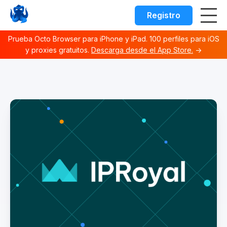
Registro
Prueba Octo Browser para iPhone y iPad. 100 perfiles para iOS
y proxies gratuitos.
Descarga desde el App Store.
→
Octo browser Index
Fetch the complete documentation index at:
https://docs.o
Use this file to discover all available documentation pages 