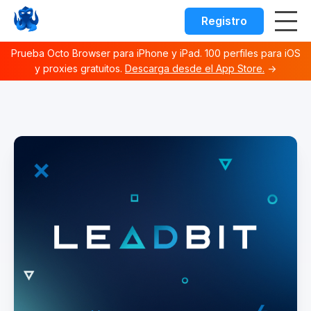
Registro
Prueba Octo Browser para iPhone y iPad. 100 perfiles para iOS
y proxies gratuitos.
Descarga desde el App Store.
→
Octo browser Index
Fetch the complete documentation index at:
https://docs.o
Use this file to discover all available documentation pages 