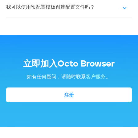
用此功能，请点击“创建配置文件”按钮上的三个
我可以使用预配置模板创建配置文件吗？
点，然后选择“批量创建”。
可以，Octo Browser支持通过模板创建配置文
件。您可以预先定义标签、代理、扩展、配置文件
图标、起始页面及其他设置等参数，并在创建新配
置文件时应用这些设置。
立即加入Octo Browser
。
如有任何疑问，请随时联系
客户服务
注册