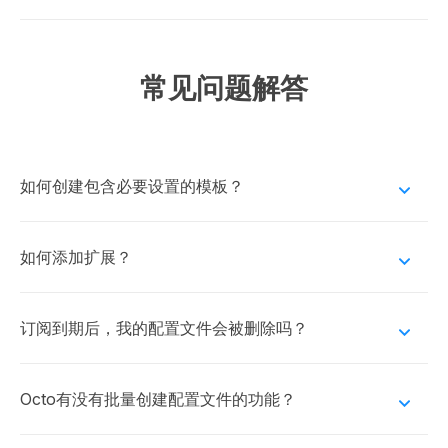
常见问题解答
如何创建包含必要设置的模板？
前往“模板”，点击“创建模板”。添加模板和配置文
件名称，并根据需要进行配置。
如何添加扩展？
为此，您需要在配置文件设置中开启扩展存档，激
活必要的配置文件，然后通过 Chrome网络商店添
订阅到期后，我的配置文件会被删除吗？
加所需的扩展。
不会，您的配置文件不会被自动删除。订阅到期
后，您的配置文件将保存6个月。
Octo有没有批量创建配置文件的功能？
Octo Browser有批量创建配置文件的功能。要使