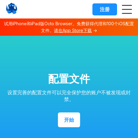
注册
试用iPhone和iPad版Octo Browser。免费获得代理和100个iOS配置
文件。
请在App Store下载
→
Octo browser Index
Fetch the complete documentation index at:
https://docs.o
Use this file to discover all available documentation pages 
配置文件
设置完善的配置文件可以完全保护您的账户不被发现或封
禁。
开始