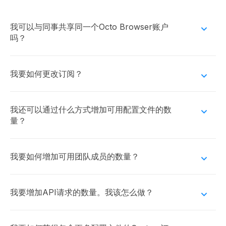
我可以与同事共享同一个Octo Browser账户
吗？
我要如何更改订阅？
您可以随时升级您的订阅。只有在当前订阅到期
后，才可降级为低级别订阅。为此，您需要充值您
我还可以通过什么方式增加可用配置文件的数
量？
的账户余额并选择所需的订阅。请注意，在降级
时，您必须移除任何超出新订阅限制的资源。
我要如何增加可用团队成员的数量？
我要增加API请求的数量。我该怎么做？