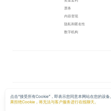
奖金套利
票务
内容变现
隐私和匿名性
数字机构
© 2026 BLACKBIRD SECURE BROWSING LTD. All rights reser
41 Devonshire Street, Ground Floor, London, United Kingd
点击“接受所有Cookie”，即表示您同意本网站在您的设
果拒绝Cookie，将无法与客户服务进行在线聊天。