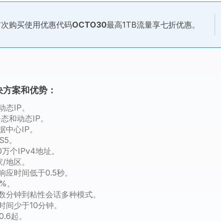
首次购买使用优惠代码
OCTO30
最高1TB流量享七折优惠。
键解决方案和优势：
动态IP。
静态和动态IP。
据中心IP。
S5。
万个IPv4地址。
家/地区。
应时间低于0.5秒。
7%。
从数分钟到粘性会话多种模式。
时间少于10分钟。
.6起。