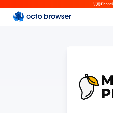
试用iPhon
Octo browser Index
Fetch the complete documentation index at:
https://d
Use this file to discover all available documentation p