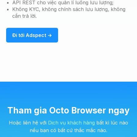
API REST cho việc quản lí luồng lưu lượng;
Không KYC, không chính sách lưu lượng, không
cần trả lời.
Đi tới Adspect →
Tham gia Octo Browser ngay
Hoặc liên hệ với
Dịch vụ khách hàng
bất kì lúc nào
nếu bạn có bất cứ thắc mắc nào.