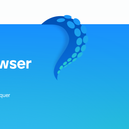
wser
quer