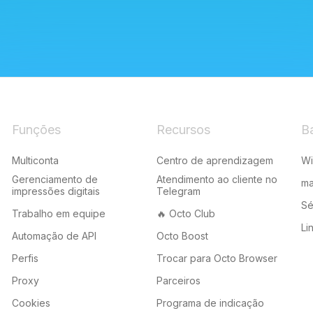
Funções
Recursos
Ba
Multiconta
Centro de aprendizagem
W
Gerenciamento de
Atendimento ao cliente no
m
impressões digitais
Telegram
Sé
Trabalho em equipe
🔥 Octo Club
Li
Automação de API
Octo Boost
Perfis
Trocar para Octo Browser
Proxy
Parceiros
Cookies
Programa de indicação