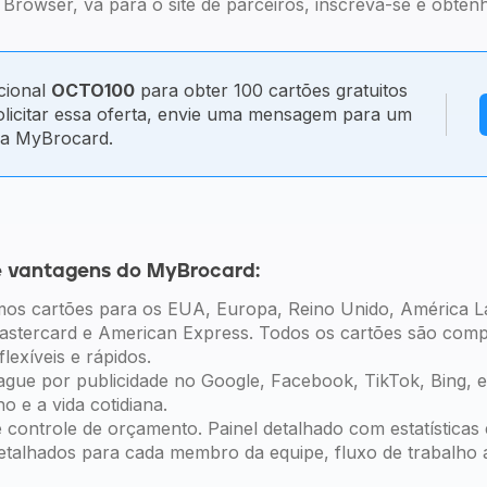
Browser, vá para o site de parceiros, inscreva-se e obtenh
cional
OCTO100
para obter 100 cartões gratuitos
licitar essa oferta, envie uma mensagem para um
da MyBrocard.
 e vantagens do MyBrocard:
imos cartões para os EUA, Europa, Reino Unido, América La
astercard e American Express. Todos os cartões são comp
exíveis e rápidos.
ague por publicidade no Google, Facebook, TikTok, Bing, e
o e a vida cotidiana.
 controle de orçamento. Painel detalhado com estatísticas 
detalhados para cada membro da equipe, fluxo de trabalho