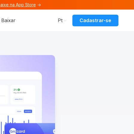
aixe na App Store
→
es
nu for Recursos
Cadastrar-se
Baixar
Pt