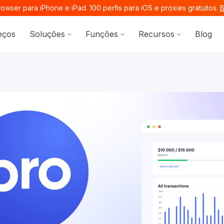
wser para iPhone e iPad. 100 perfis para iOS e proxies gratuitos.
B
Show submenu for Soluções
Show submenu for Funçõ
Show subme
eços
Soluções
Funções
Recursos
Blog
ocs.octobrowser.net/llms.txt
ages before exploring further.