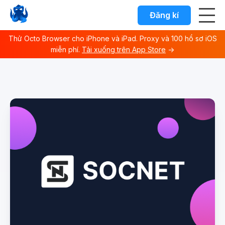
Đăng kí
Thử Octo Browser cho iPhone và iPad. Proxy và 100 hồ sơ iOS
miễn phí.
Tải xuống trên App Store
→
Octo browser Index
Fetch the complete documentation index at:
https://docs.o
Use this file to discover all available documentation pages 