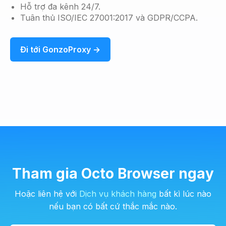
Hỗ trợ đa kênh 24/7.
Tuân thủ ISO/IEC 27001:2017 và GDPR/CCPA.
Đi tới GonzoProxy →
Tham gia Octo Browser ngay
Hoặc liên hệ với
Dịch vụ khách hàng
bất kì lúc nào
nếu bạn có bất cứ thắc mắc nào.